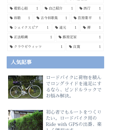
般若心経
1
自己紹介
1
西行
1
和歌
1
古今和歌集
1
在原業平
1
シェイクスピア
1
道元
1
禅
1
正法眼蔵
1
藤原定家
1
クラウゼウィッツ
1
良寛
1
人気記事
ロードバイクに荷物を積ん
でロングライドを遠足にす
るなら、ビンドルラックで
お悩み解決。
初心者でもルートをつくり
たい。ロードバイク用の
Ride with GPSの出番、楽