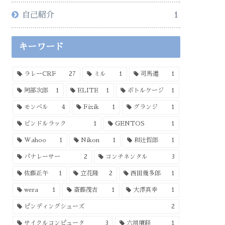
自己紹介
1
キーワード
ラレーCRF
27
ミル
1
司馬遷
1
阿部次郎
1
ELITE
1
ボトルケージ
1
モンベル
4
Fizik
1
グランジ
1
ビンドルラック
1
GENTOS
1
Wahoo
1
Nikon
1
和辻哲郎
1
パナレーサー
2
コンチネンタル
3
佐藤正午
1
立花隆
2
西田幾多郎
1
wera
1
斎藤茂吉
1
大澤真幸
1
ピンディングシューズ
2
サイクルコンピュータ
3
六祖壇経
1