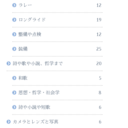
ラレー
12
ロングライド
19
整備や点検
12
装備
25
詩や歌や小説、哲学まで
20
和歌
5
思想・哲学・社会学
8
詩や小説や短歌
6
カメラとレンズと写真
6