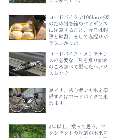
しく便利です。
ロードバイクで100km走破
のため肘を締めケイデンス
に注意すること、今日は観
察と練習。そして塩握りが
美味しかった。
ロードバイク・メンテナン
スの必要な工具を乗り始め
のころ調べて揃えたヘック
スレンチ
夏です。初心者でも水を準
備すればロードバイクで走
れます。
2年以上、乗って思う。ア
クシデントの対応が出来る