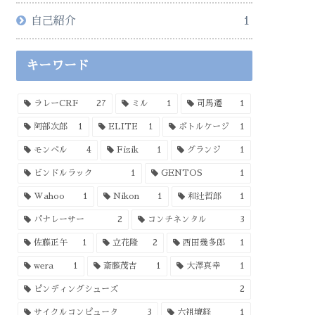
自己紹介
1
キーワード
ラレーCRF
27
ミル
1
司馬遷
1
阿部次郎
1
ELITE
1
ボトルケージ
1
モンベル
4
Fizik
1
グランジ
1
ビンドルラック
1
GENTOS
1
Wahoo
1
Nikon
1
和辻哲郎
1
パナレーサー
2
コンチネンタル
3
佐藤正午
1
立花隆
2
西田幾多郎
1
wera
1
斎藤茂吉
1
大澤真幸
1
ピンディングシューズ
2
サイクルコンピュータ
3
六祖壇経
1