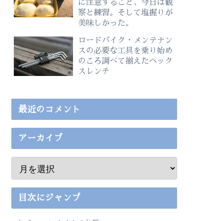
に注意すること、今日は観
察と練習。そして塩握りが
美味しかった。
ロードバイク・メンテナン
スの必要な工具を乗り始め
のころ調べて揃えたヘック
スレンチ
最近のコメント
アーカイブ
目次にジャンプ