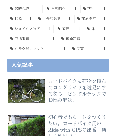
般若心経
1
自己紹介
1
西行
1
和歌
1
古今和歌集
1
在原業平
1
シェイクスピア
1
道元
1
禅
1
正法眼蔵
1
藤原定家
1
クラウゼウィッツ
1
良寛
1
人気記事
ロードバイクに荷物を積ん
でロングライドを遠足にす
るなら、ビンドルラックで
お悩み解決。
初心者でもルートをつくり
たい。ロードバイク用の
Ride with GPSの出番、楽