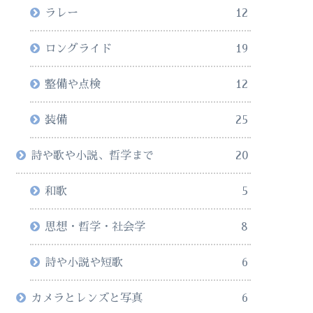
ラレー
12
ロングライド
19
整備や点検
12
装備
25
詩や歌や小説、哲学まで
20
和歌
5
思想・哲学・社会学
8
詩や小説や短歌
6
カメラとレンズと写真
6