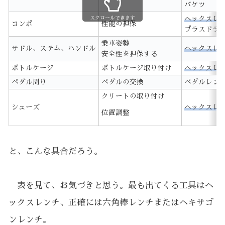
バケツ
スクロールできます
ヘックスレ
コンポ
性能の担保
プラスドラ
乗車姿勢
サドル、ステム、ハンドル
ヘックスレ
安全性を担保する
ボトルケージ
ボトルケージ取り付け
ヘックスレ
ペダル周り
ペダルの交換
ペダルレン
クリートの取り付け
シューズ
ヘックスレ
位置調整
と、こんな具合だろう。
表を見て、お気づきと思う。最も出てくる工具はヘ
ックスレンチ、正確には六角棒レンチまたはヘキサゴ
ンレンチ。