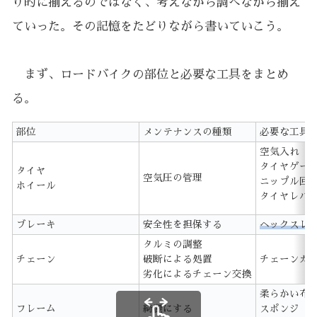
り的に揃えるのではなく、考えながら調べながら揃え
ていった。その記憶をたどりながら書いていこう。
まず、ロードバイクの部位と必要な工具をまとめ
る。
部位
メンテナンスの種類
必要な工具
空気入れ
タイヤゲー
タイヤ
空気圧の管理
ニップル回
ホイール
タイヤレバ
ブレーキ
安全性を担保する
ヘックスレ
タルミの調整
チェーン
破断による処置
チェーンカ
劣化によるチェーン交換
柔らかい布
フレーム
綺麗にする
スポンジ