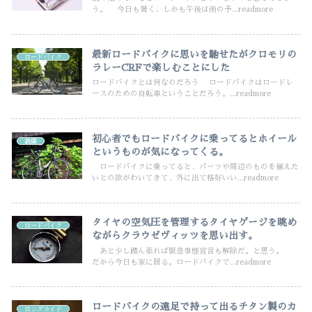
う。 今日も暑く、しかも午後は雨の予...readmore
最新ロードバイクに思いを馳せたがクロモリの
ロードバイク
ラレーCRFで楽しむことにした
ロードバイクとは何なのだろう ロードバイクはロードレ
ースのための自転車ということだろう。...readmore
初心者でもロードバイクに乗ってるとホイール
装備
というものが気になってくる。
ロードバイクに乗ってると、パーツや周辺のものを揃えた
いとの欲がわいてきて、外に出て格好いい...readmore
タイヤの空気圧を管理するタイヤゲージを眺め
ロードバイク
ながらクラウゼヴィッツを思い出す。
あと少し踏ん張れば緊急事態宣言も解除だ。と思う。
だから今日も家に居る。ロードバイクで...readmore
ロードバイクの遠足で持って出るチタン製のカ
ロングライド