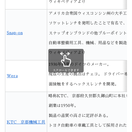
ウィキペディアより
アメリカ合衆国ウィスコンシン州の大手工具
ソケットレンチを発明したことで有名で、
Snap-on
スナップオンブランドの他ブルーポイント(Blue
自動車整備用工具、機械、用品などを製造・
ウィキペディアより
1936年操業のドイツのメーカー。
スクロールできます
現在の生産の拠点はチェコ。 ドライバー専
Wera
面接触をするヘックスレンチを開発。
略称KTC、 京都府久世郡久御山町に本社を
創業は1950年。
製品の品質の高さに定評がある。
KTC 京都機械工具
トヨタ自動車の車載工具として採用されたこ