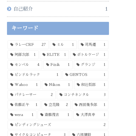
自己紹介
1
キーワード
ラレーCRF
27
ミル
1
司馬遷
1
阿部次郎
1
ELITE
1
ボトルケージ
1
モンベル
4
Fizik
1
グランジ
1
ビンドルラック
1
GENTOS
1
Wahoo
1
Nikon
1
和辻哲郎
1
パナレーサー
2
コンチネンタル
3
佐藤正午
1
立花隆
2
西田幾多郎
1
wera
1
斎藤茂吉
1
大澤真幸
1
ピンディングシューズ
2
サイクルコンピュータ
3
六祖壇経
1