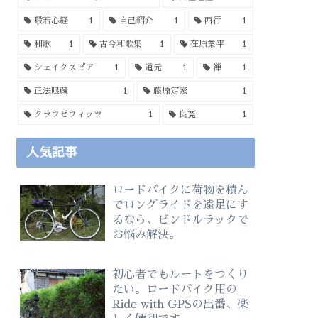
般若心経
1
自己紹介
1
西行
1
和歌
1
古今和歌集
1
在原業平
1
シェイクスピア
1
道元
1
禅
1
正法眼蔵
1
藤原定家
1
クラウゼウィッツ
1
良寛
1
人気記事
ロードバイクに荷物を積ん
でロングライドを遠足にす
るなら、ビンドルラックで
お悩み解決。
初心者でもルートをつくり
たい。ロードバイク用の
Ride with GPSの出番、楽