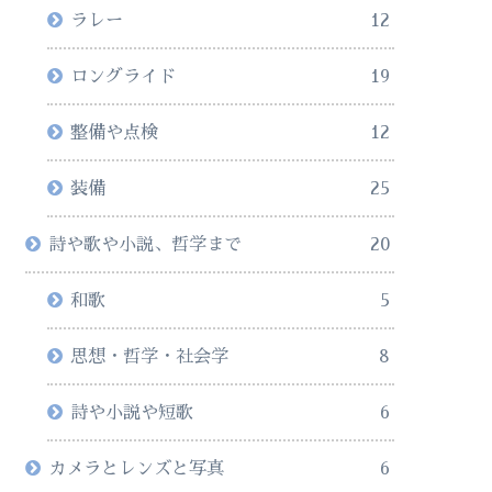
ラレー
12
ロングライド
19
整備や点検
12
装備
25
詩や歌や小説、哲学まで
20
和歌
5
思想・哲学・社会学
8
詩や小説や短歌
6
カメラとレンズと写真
6