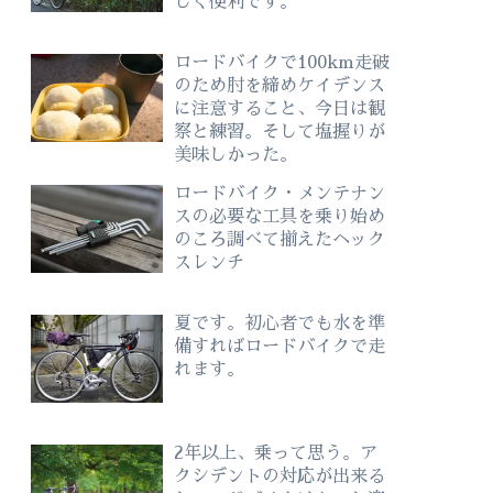
しく便利です。
ロードバイクで100km走破
のため肘を締めケイデンス
に注意すること、今日は観
察と練習。そして塩握りが
美味しかった。
ロードバイク・メンテナン
スの必要な工具を乗り始め
のころ調べて揃えたヘック
スレンチ
夏です。初心者でも水を準
備すればロードバイクで走
れます。
2年以上、乗って思う。ア
クシデントの対応が出来る