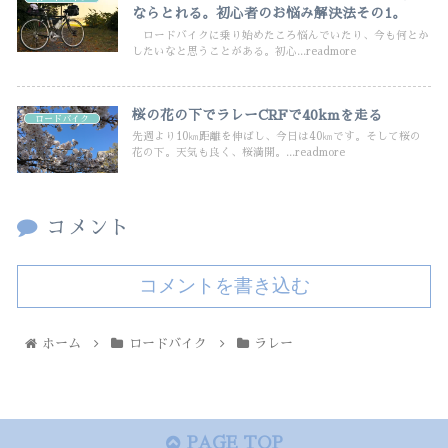
ならとれる。初心者のお悩み解決法その1。
ロードバイクに乗り始めたころ悩んでいたり、今も何とか
したいなと思うことがある。初心...readmore
桜の花の下でラレーCRFで40kmを走る
ロードバイク
先週より10㎞距離を伸ばし、今日は40㎞です。そして桜の
花の下。天気も良く、桜満開。...readmore
コメント
コメントを書き込む
ホーム
ロードバイク
ラレー
PAGE TOP