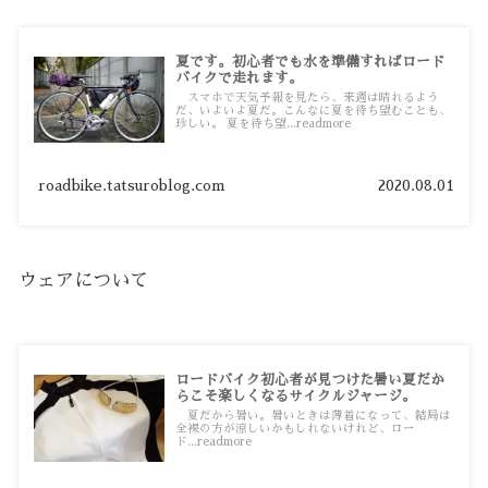
夏です。初心者でも水を準備すればロード
バイクで走れます。
スマホで天気予報を見たら、来週は晴れるよう
だ、いよいよ夏だ。こんなに夏を待ち望むことも、
珍しい。 夏を待ち望...readmore
roadbike.tatsuroblog.com
2020.08.01
ウェアについて
ロードバイク初心者が見つけた暑い夏だか
らこそ楽しくなるサイクルジャージ。
夏だから暑い。暑いときは薄着になって、結局は
全裸の方が涼しいかもしれないけれど、ロー
ド...readmore