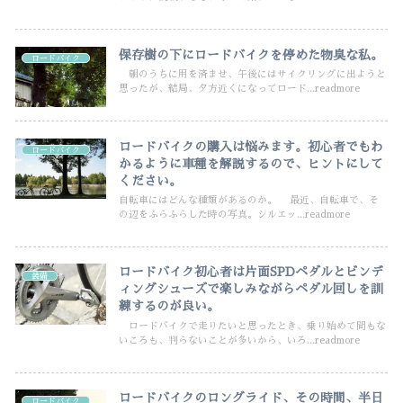
保存樹の下にロードバイクを停めた物臭な私。
ロードバイク
朝のうちに用を済ませ、午後にはサイクリングに出ようと
思ったが、結局、夕方近くになってロード...readmore
ロードバイクの購入は悩みます。初心者でもわ
ロードバイク
かるように車種を解説するので、ヒントにして
ください。
自転車にはどんな種類があるのか。 最近、自転車で、そ
の辺をふらふらした時の写真。シルエッ...readmore
ロードバイク初心者は片面SPDペダルとビンデ
装備
ィングシューズで楽しみながらペダル回しを訓
練するのが良い。
ロードバイクで走りたいと思ったとき、乗り始めて間もな
いころも、判らないことが多いから、いろ...readmore
ロードバイクのロングライド、その時間、半日
ロードバイク