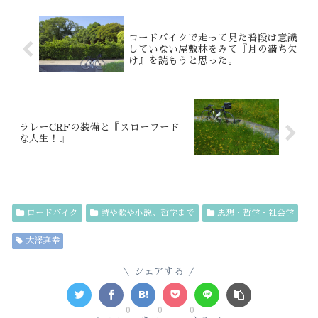
ロードバイクで走って見た普段は意識
していない屋敷林をみて『月の満ち欠
け』を読もうと思った。
ラレーCRFの装備と『スローフード
な人生！』
ロードバイク
詩や歌や小説、哲学まで
思想・哲学・社会学
大澤真幸
シェアする
0
0
0