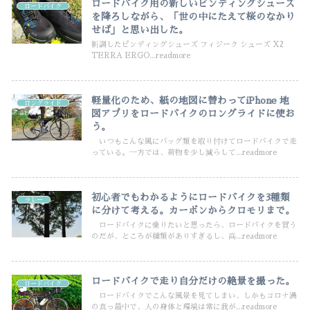
ロードバイク用の新しいピンディングシューズ
ロードバイク
を降ろしながら、「世の中にたえて桜のなかり
せば」と思い出した。
新調したピンディングシューズ フィジーク シューズ X2
TERRA ERGO...readmore
軽量化のため、紙の地図に替わってiPhone 地
ロングライド
図アプリをロードバイクのロングライドに使お
う。
いつもこんな風にバッグ類を取り付けてロードバイクで走
っている。一方では、荷物を少し減らして...readmore
初心者でもわかるようにロードバイクを3種類
ラレー
に分けて考える。カーボンからクロモリまで。
ロードバイクに乗りたいと思ったら、ロードバイクを買う
のだが、ところが種類がありすぎるし、高...readmore
ロードバイクで走り自分だけの絶景を撮った。
ロードバイク
ロードバイクでこんな風景を見てしまい、しかもコロナ渦
の真っ最中で、人の身体と環境は常に我が...readmore